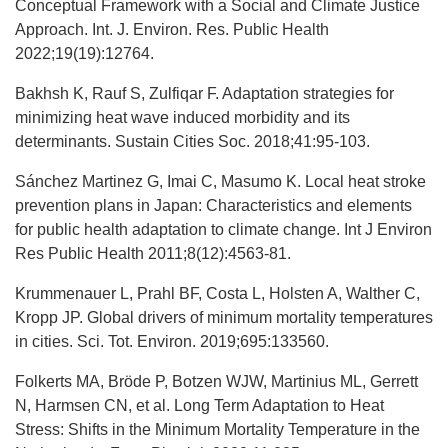
Conceptual Framework with a Social and Climate Justice
Approach. Int. J. Environ. Res. Public Health
2022;19(19):12764.
Bakhsh K, Rauf S, Zulfiqar F. Adaptation strategies for
minimizing heat wave induced morbidity and its
determinants. Sustain Cities Soc. 2018;41:95-103.
Sánchez Martinez G, Imai C, Masumo K. Local heat stroke
prevention plans in Japan: Characteristics and elements
for public health adaptation to climate change. Int J Environ
Res Public Health 2011;8(12):4563-81.
Krummenauer L, Prahl BF, Costa L, Holsten A, Walther C,
Kropp JP. Global drivers of minimum mortality temperatures
in cities. Sci. Tot. Environ. 2019;695:133560.
Folkerts MA, Bröde P, Botzen WJW, Martinius ML, Gerrett
N, Harmsen CN, et al. Long Term Adaptation to Heat
Stress: Shifts in the Minimum Mortality Temperature in the