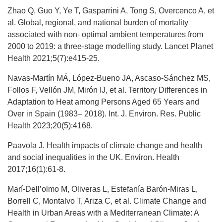
Zhao Q, Guo Y, Ye T, Gasparrini A, Tong S, Overcenco A, et
al. Global, regional, and national burden of mortality
associated with non- optimal ambient temperatures from
2000 to 2019: a three-stage modelling study. Lancet Planet
Health 2021;5(7):e415-25.
Navas-Martín MÁ, López-Bueno JA, Ascaso-Sánchez MS,
Follos F, Vellón JM, Mirón IJ, et al. Territory Differences in
Adaptation to Heat among Persons Aged 65 Years and
Over in Spain (1983– 2018). Int. J. Environ. Res. Public
Health 2023;20(5):4168.
Paavola J. Health impacts of climate change and health
and social inequalities in the UK. Environ. Health
2017;16(1):61-8.
Marí-Dell’olmo M, Oliveras L, Estefanía Barón-Miras L,
Borrell C, Montalvo T, Ariza C, et al. Climate Change and
Health in Urban Areas with a Mediterranean Climate: A