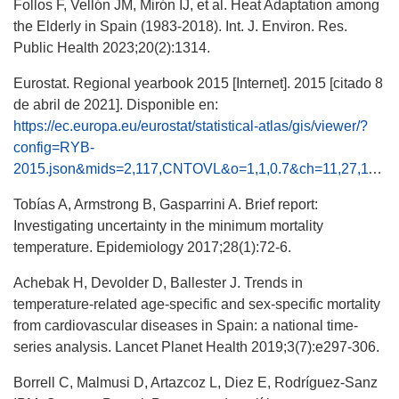
Follos F, Vellón JM, Mirón IJ, et al. Heat Adaptation among
the Elderly in Spain (1983-2018). Int. J. Environ. Res.
Public Health 2023;20(2):1314.
Eurostat. Regional yearbook 2015 [Internet]. 2015 [citado 8
de abril de 2021]. Disponible en:
https://ec.europa.eu/eurostat/statistical-atlas/gis/viewer/?
config=RYB-
2015.json&mids=2,117,CNTOVL&o=1,1,0.7&ch=11,27,113,114&center=40.52285,0.40096,4&lcis=117&i=117,43.10,-8.35&
Tobías A, Armstrong B, Gasparrini A. Brief report:
Investigating uncertainty in the minimum mortality
temperature. Epidemiology 2017;28(1):72-6.
Achebak H, Devolder D, Ballester J. Trends in
temperature-related age-specific and sex-specific mortality
from cardiovascular diseases in Spain: a national time-
series analysis. Lancet Planet Health 2019;3(7):e297-306.
Borrell C, Malmusi D, Artazcoz L, Diez E, Rodríguez-Sanz