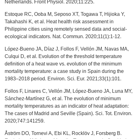
Netherlands. Front Physiol. 2020;11:225.
Estoque RC, Ooba M, Seposo XT, Togawa T, Hijioka Y,
Takahashi K, et al. Heat health risk assessment in
Philippine cities using remotely sensed data and social-
ecological indicators. Nat. Commun. 2020;11(1):1-12.
López-Bueno JA, Díaz J, Follos F, Vellón JM, Navas MA,
Culqui D, et al. Evolution of the threshold temperature
definition of a heat wave vs. evolution of the minimum
mortality temperature: a case study in Spain during the
1983–2018 period. Environ. Sci. Eur. 2021;33(1):101.
Follos F, Linares C, Vellón JM, López-Bueno JA, Luna MY,
Sánchez-Martínez G, et al. The evolution of minimum
mortality temperatures as an indicator of heat adaptation:
The cases of Madrid and Seville (Spain). Sci. Tot. Environ.
2020;747:141259.
Åström DO, Tornevi A, Ebi KL, Rocklöv J, Forsberg B.