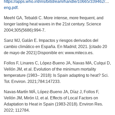
https://apps.who.int/iris/bitstream/handle/10665/339462/97
eng.pdf
.
Meehl GA, Tebaldi C. More intense, more frequent, and
longer lasting heat waves in the 21st century. Science
2004;305(5686):994-7.
Sanz MJ, Galán E. Impactos y riesgos derivados del
cambio climático en España. En Madrid; 2021. [citado 20
de mayo de 2021] Disponible en: www.miteco.es.
Follos F, Linares C, López-Bueno JA, Navas MA, Culqui D,
Vellón JM, et al. Evolution of the minimum mortality
temperature (1983– 2018): Is Spain adapting to heat? Sci.
Tot. Environ. 2021;784:147233.
Navas-Martín MÁ, López-Bueno JA, Díaz J, Follos F,
Vellón JM, Mirón IJ, et al. Effects of Local Factors on
Adaptation to Heat in Spain (1983-2018). Environ Res.
2022; 112784.