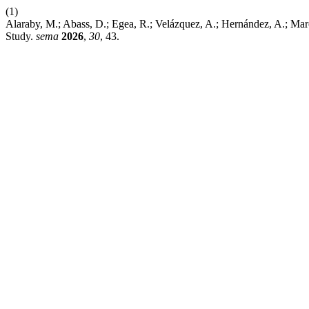
(1)
Alaraby, M.; Abass, D.; Egea, R.; Velázquez, A.; Hernández, A.; Mar
Study.
sema
2026
,
30
, 43.