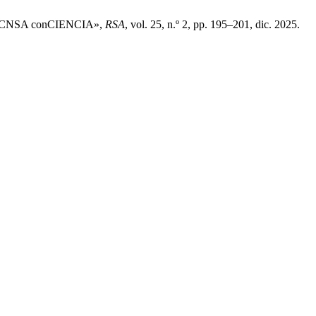
«El CNSA conCIENCIA»,
RSA
, vol. 25, n.º 2, pp. 195–201, dic. 2025.