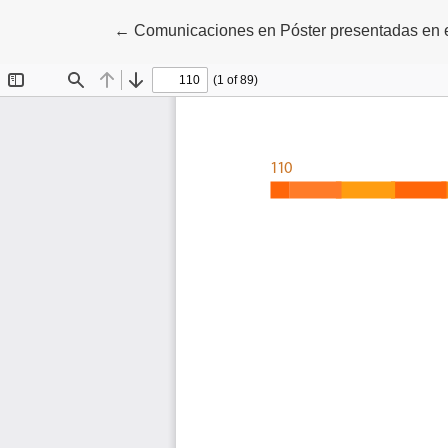
Volver a los detalles del artículo
←
Comunicaciones en Póster presentadas en e